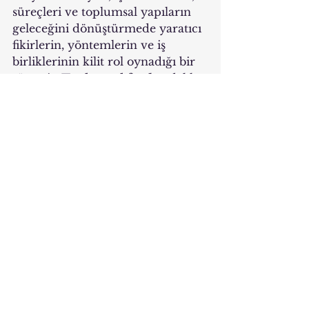
süreçleri ve toplumsal yapıların 
geleceğini dönüştürmede yaratıcı 
fikirlerin, yöntemlerin ve iş 
birliklerinin kilit rol oynadığı bir 
süreçtir. 
Toplumsal fayda
 odaklı 
çözümler, yalnızca bugünün 
değil, geleceğin sorunlarına da 
yanıt verirken, sosyal 
inovasyonun sunduğu olanaklar 
sayesinde daha güçlü, daha adil 
ve daha sürdürülebilir bir dünya 
yaratılabilir.
BU.İyi.İş'te bu dönüşümün 
öncülüğünü yapıyoruz ve sosyal 
girişimleri, kapsayıcı 
işletmeleri ve sosyal inovasyon 
ekosistemini 